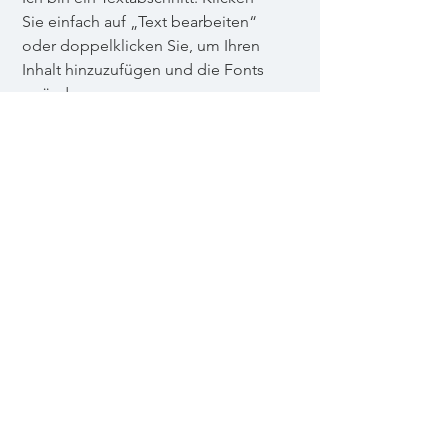
Sie einfach auf „Text bearbeiten“
oder doppelklicken Sie, um Ihren
Inhalt hinzuzufügen und die Fonts
zu ändern.
Preise & Nominierungen:
Ich bin ein Textabschnitt. Klicken
Sie hier, um Ihren Text hinzuzufügen
und mich zu bearbeiten.
Impressum
Datenschutz