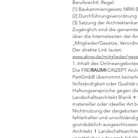
Berufsrechtl. Regel:
(1) Baukammerngesetz NRW 
(2) Durchführungsverordnu
(3) Satzung der Architekten
Zugänglich sind die genannte
über die Internetseiten der 
„Mitglieder/Gesetze, Verord
Der direkte Link lautet:
www.aknw.de/mitglieder/ges
1. Inhalt des Onlineangebote
Die FREI
RAUM
KONZEPT Arch
PartGmbB übernimmt keinerlei 
Vollständigkeit oder Qualität 
Haftungsansprüche gegen die
Landschaftsarchitekt Blanik
+
materieller oder ideeller Art
Nichtnutzung der dargeboten
fehlerhafter und unvollständi
grundsätzlich ausgeschlossen,
Architekt
I
Landschaftsarchite
vorsätzliches oder grob fahrlä