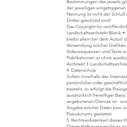
Bestimmungen des jeweils gü
der jeweiligen eingetragenen
Nennung ist nicht der Schluß
Dritter geschützt sind!
Das Copyright für veröffentlic
Landschaftsarchitekt Blanik
+
bleibt allein bei dem Autor/ d
Verwendung solcher Grafiken
Videosequenzen und Texte in
Publikationen ist ohne ausdr
Architekt
I
Landschaftsarchite
4. Datenschutz
Sofern innerhalb des Interne
persönlicher oder geschäftlic
besteht, so erfolgt die Preisg
ausdrücklich freiwilliger Bas
angebotenen Dienste ist - so
Angabe solcher Daten bzw. u
Pseudonyms gestattet.
5. Rechtswirksamkeit dieses 
Dieser Haftungsausschluss ist