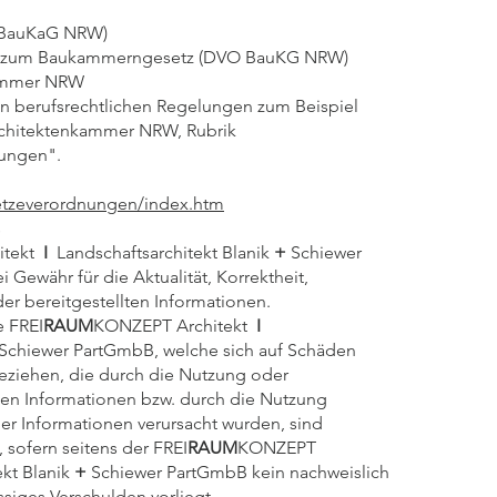
(BauKaG NRW)
ng zum Baukammerngesetz (DVO BauKG NRW)
kammer NRW
n berufsrechtlichen Regelungen zum Beispiel
Architektenkammer NRW, Rubrik
nungen".
etzeverordnungen/index.htm
s
itekt
I
Landschaftsarchitekt Blanik
+
Schiewer
Gewähr für die Aktualität, Korrektheit,
der bereitgestellten Informationen.
 FREI
RAUM
KONZEPT Architekt
I
Schiewer PartGmbB, welche sich auf Schäden
 beziehen, die durch die Nutzung oder
en Informationen bzw. durch die Nutzung
ger Informationen verursacht wurden, sind
 sofern seitens der FREI
RAUM
KONZEPT
kt Blanik
+
Schiewer PartGmbB kein nachweislich
ssiges Verschulden vorliegt.