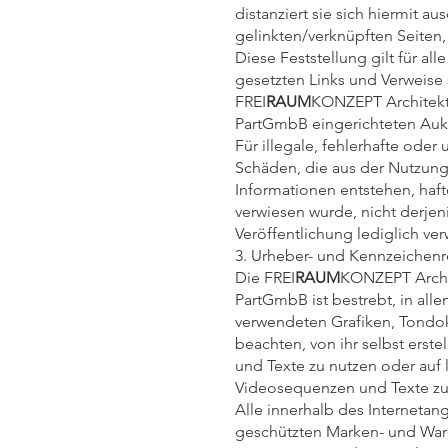
distanziert sie sich hiermit aus
gelinkten/verknüpften Seiten,
Diese Feststellung gilt für al
gesetzten Links und Verweise 
FREI
RAUM
KONZEPT Architek
PartGmbB eingerichteten Aukt
Für illegale, fehlerhafte oder
Schäden, die aus der Nutzung
Informationen entstehen, hafte
verwiesen wurde, nicht derjeni
Veröffentlichung lediglich ver
3. Urheber- und Kennzeichenr
Die FREI
RAUM
KONZEPT Arch
PartGmbB ist bestrebt, in all
verwendeten Grafiken, Tondo
beachten, von ihr selbst ers
und Texte zu nutzen oder auf 
Videosequenzen und Texte zu
Alle innerhalb des Interneta
geschützten Marken- und War