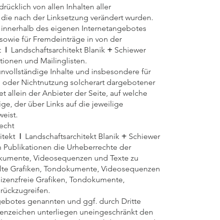
drücklich von allen Inhalten aller
 die nach der Linksetzung verändert wurden.
le innerhalb des eigenen Internetangebotes
sowie für Fremdeinträge in von der
t
I
Landschaftsarchitekt Blanik
+
Schiewer
ionen und Mailinglisten.
 unvollständige Inhalte und insbesondere für
 oder Nichtnutzung solcherart dargebotener
t allein der Anbieter der Seite, auf welche
ge, der über Links auf die jeweilige
weist.
echt
itekt
I
Landschaftsarchitekt Blanik
+
Schiewer
en Publikationen die Urheberrechte der
kumente, Videosequenzen und Texte zu
tellte Grafiken, Tondokumente, Videosequenzen
lizenzfreie Grafiken, Tondokumente,
rückzugreifen.
ngebotes genannten und ggf. durch Dritte
enzeichen unterliegen uneingeschränkt den