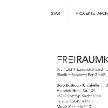
START
PROJEKTE I ARCH
FREI
RAUM
Architekt I Landschaftsarchit
Blanik + Schiewer PartGmbB
Büro Bottrop - Kirchhellen
I A
Heinrich-Hertz-Str. 10A
46244 Bottrop-Kirchhellen
Telefon 02045. 409511
Mobil 0177. 7767110