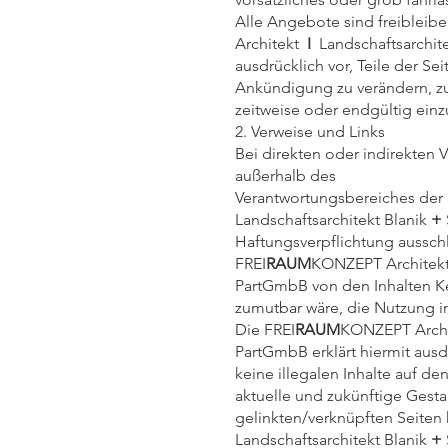
Alle Angebote sind freibleibe
Architekt
I
Landschaftsarchite
ausdrücklich vor, Teile der 
Ankündigung zu verändern, zu
zeitweise oder endgültig einz
2. Verweise und Links
Bei direkten oder indirekten V
außerhalb des
Verantwortungsbereiches der 
Landschaftsarchitekt Blanik
+
Haftungsverpflichtung ausschli
FREI
RAUM
KONZEPT Architek
PartGmbB von den Inhalten Ke
zumutbar wäre, die Nutzung im
Die FREI
RAUM
KONZEPT Arch
PartGmbB erklärt hiermit ausd
keine illegalen Inhalte auf d
aktuelle und zukünftige Gesta
gelinkten/verknüpften Seiten 
Landschaftsarchitekt Blanik
+