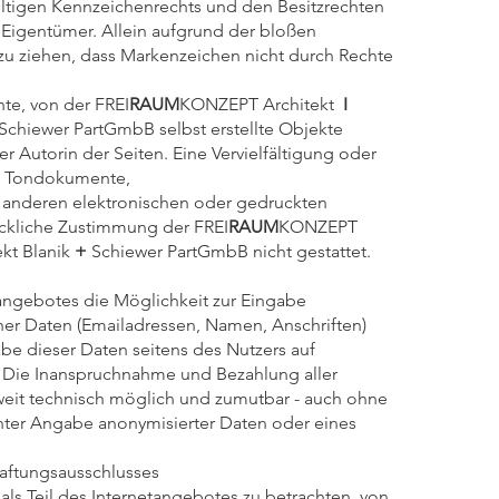
ltigen Kennzeichenrechts und den Besitzrechten
 Eigentümer. Allein aufgrund der bloßen
 zu ziehen, dass Markenzeichen nicht durch Rechte
hte, von der FREI
RAUM
KONZEPT Architekt
I
Schiewer PartGmbB selbst erstellte Objekte
er Autorin der Seiten. Eine Vervielfältigung oder
, Tondokumente,
 anderen elektronischen oder gedruckten
ückliche Zustimmung der FREI
RAUM
KONZEPT
kt Blanik
+
Schiewer PartGmbB nicht gestattet.
tangebotes die Möglichkeit zur Eingabe
her Daten (Emailadressen, Namen, Anschriften)
abe dieser Daten seitens des Nutzers auf
is. Die Inanspruchnahme und Bezahlung aller
weit technisch möglich und zumutbar - auch ohne
nter Angabe anonymisierter Daten oder eines
Haftungsausschlusses
 als Teil des Internetangebotes zu betrachten, von