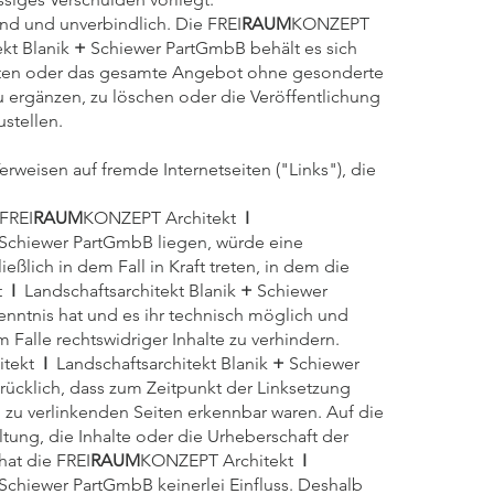
nd und unverbindlich. Die FREI
RAUM
KONZEPT
kt Blanik
+
Schiewer PartGmbB behält es sich
Seiten oder das gesamte Angebot ohne gesonderte
 ergänzen, zu löschen oder die Veröffentlichung
ustellen.
erweisen auf fremde Internetseiten ("Links"), die
FREI
RAUM
KONZEPT Architekt
I
Schiewer PartGmbB liegen, würde eine
eßlich in dem Fall in Kraft treten, in dem die
t
I
Landschaftsarchitekt Blanik
+
Schiewer
nntnis hat und es ihr technisch möglich und
 Falle rechtswidriger Inhalte zu verhindern.
itekt
I
Landschaftsarchitekt Blanik
+
Schiewer
rücklich, dass zum Zeitpunkt der Linksetzung
en zu verlinkenden Seiten erkennbar waren. Auf die
ltung, die Inhalte oder die Urheberschaft der
hat die FREI
RAUM
KONZEPT Architekt
I
Schiewer PartGmbB keinerlei Einfluss. Deshalb